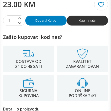
23.00 KM
1
Dodaj U Korpu
Kupi na rate
Zašto kupovati kod nas?
DOSTAVA OD
KVALITET
24 DO 48 SATI
ZAGARANTOVAN
SIGURNA
ONLINE
KUPOVINA
PODRŠKA 24/7
Detalji o proizvodu