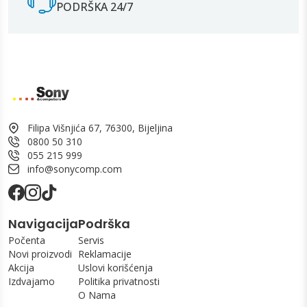
PODRŠKA 24/7
Filipa Višnjića 67, 76300, Bijeljina
0800 50 310
055 215 999
info@sonycomp.com
Navigacija
Podrška
Počenta
Servis
Novi proizvodi
Reklamacije
Akcija
Uslovi korišćenja
Izdvajamo
Politika privatnosti
O Nama