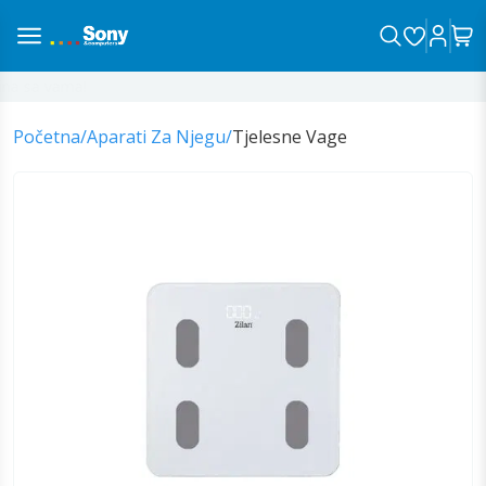
a sa vama!
Početna
/
Aparati Za Njegu
/
Tjelesne Vage