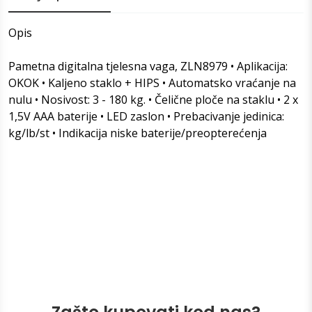
Opis
Pametna digitalna tjelesna vaga, ZLN8979 • Aplikacija:
OKOK • Kaljeno staklo + HIPS • Automatsko vraćanje na
nulu • Nosivost: 3 - 180 kg. • Čelične ploče na staklu • 2 x
1,5V AAA baterije • LED zaslon • Prebacivanje jedinica:
kg/lb/st • Indikacija niske baterije/preopterećenja