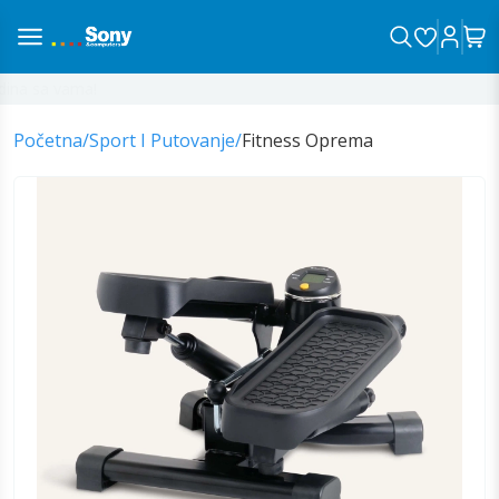
na sa vama!
Početna
/
Sport I Putovanje
/
Fitness Oprema