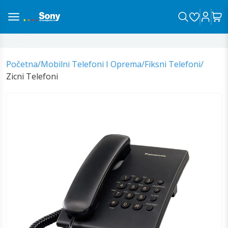
 sa vama!
Početna
/
Mobilni Telefoni I Oprema
/
Fiksni Telefoni
/
Zicni Telefoni