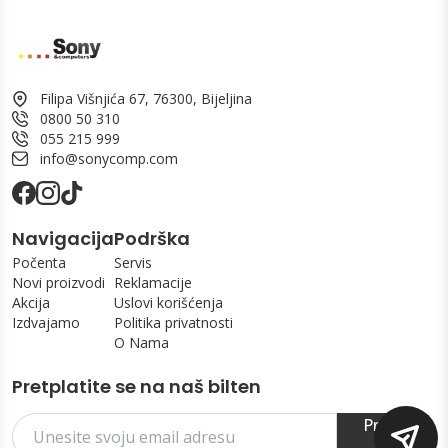
Filipa Višnjića 67, 76300, Bijeljina
0800 50 310
055 215 999
info@sonycomp.com
Navigacija
Podrška
Počenta
Servis
Novi proizvodi
Reklamacije
Akcija
Uslovi korišćenja
Izdvajamo
Politika privatnosti
O Nama
Pretplatite se na naš bilten
Prijavi