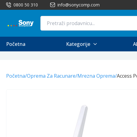
0800 50 310
info@sonycomp.com
Početna
Kategorije
A
Početna
/
Oprema Za Racunare
/
Mrezna Oprema
/
Access P