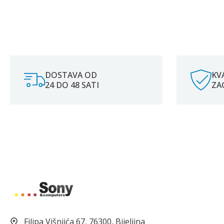
DOSTAVA OD
KV
24 DO 48 SATI
ZA
Filipa Višnjića 67, 76300, Bijeljina