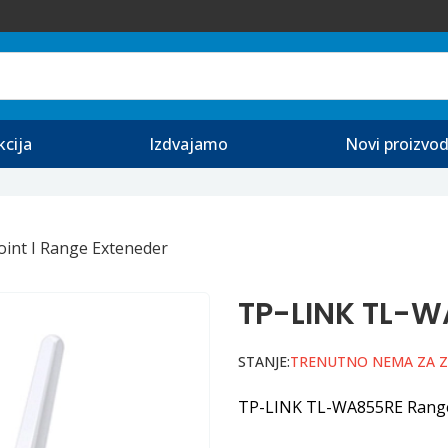
kcija
Izdvajamo
Novi proizvod
oint I Range Exteneder
TP-LINK TL-W
STANJE:
TRENUTNO NEMA ZA 
TP-LINK TL-WA855RE Range