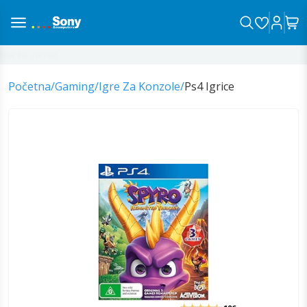
a sa vama!
Početna
/
Gaming
/
Igre Za Konzole
/
Ps4 Igrice