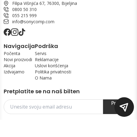
Filipa Višnjića 67, 76300, Bijeljina
0800 50 310
055 215 999
info@sonycomp.com
Navigacija
Podrška
Počenta
Servis
Novi proizvodi
Reklamacije
Akcija
Uslovi korišćenja
Izdvajamo
Politika privatnosti
O Nama
Pretplatite se na naš bilten
Prijavi
se
Copyright Ⓒ Sony & Computers 2025. All Rights Reserved.
Powered by Shoply.