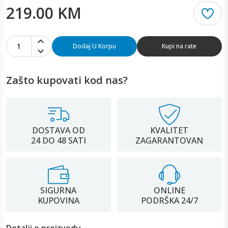
219.00 KM
1
Dodaj U Korpu
Kupi na rate
Zašto kupovati kod nas?
DOSTAVA OD
KVALITET
24 DO 48 SATI
ZAGARANTOVAN
SIGURNA
ONLINE
KUPOVINA
PODRŠKA 24/7
Detalji o proizvodu