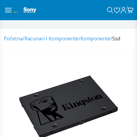
ina sa vama!
Početna
/
Racunari I Komponente
/
Komponente
/
Ssd