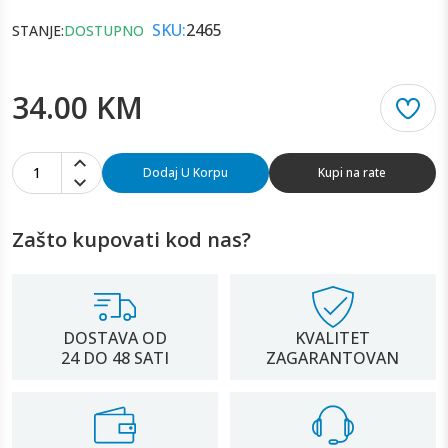
SKU:
2465
STANJE:
DOSTUPNO
34.00 KM
1
Dodaj U Korpu
Kupi na rate
Zašto kupovati kod nas?
DOSTAVA OD
KVALITET
24 DO 48 SATI
ZAGARANTOVAN