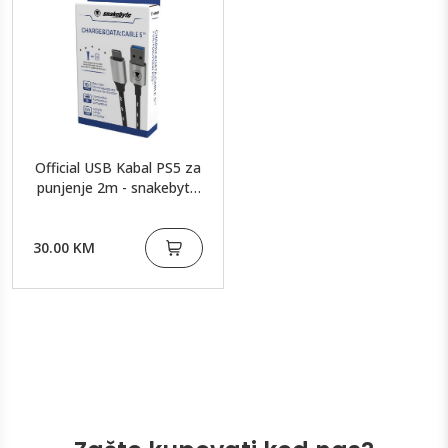
Official USB Kabal PS5 za
punjenje 2m - snakebyte
PS5 USB
Charge&Data:Cable 5
30.00 KM
(2m)