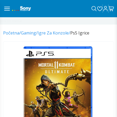
na sa vama!
Početna
/
Gaming
/
Igre Za Konzole
/
Ps5 Igrice