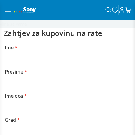
ina sa vama!
Zahtjev za kupovinu na rate
Ime
*
Prezime
*
Ime oca
*
Grad
*