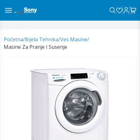
na sa vama!
Početna
/
Bijela Tehnika
/
Ves Masine
/
Masine Za Pranje I Susenje