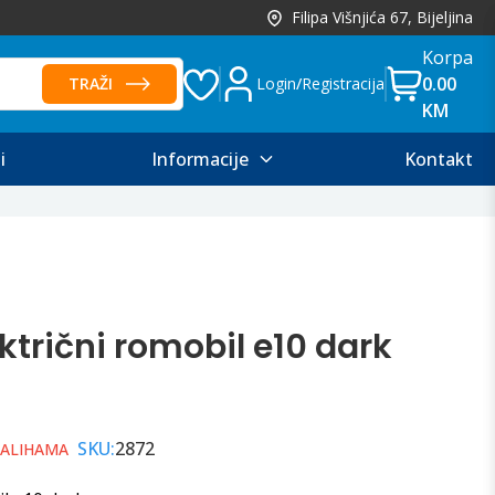
Filipa Višnjića 67, Bijeljina
Korpa
0.00
TRAŽI
Login
/
Registracija
KM
i
Informacije
Kontakt
ktrični romobil e10 dark
SKU:
2872
ZALIHAMA