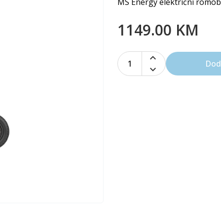
MS Energy električni romobi
1149.00 KM
1
Dod