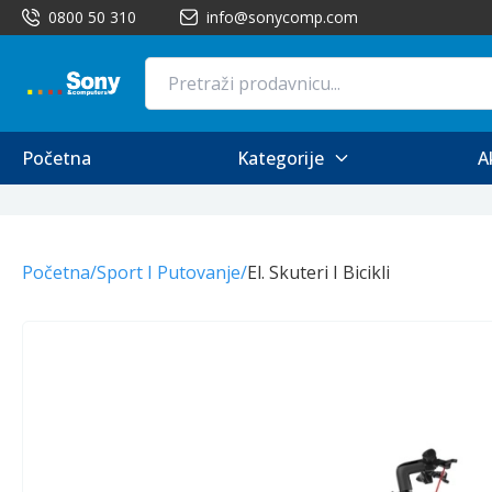
0800 50 310
info@sonycomp.com
Početna
Kategorije
A
Početna
/
Sport I Putovanje
/
El. Skuteri I Bicikli