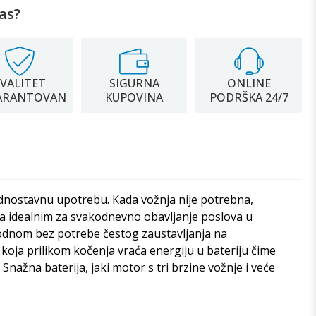
as?
VALITET
SIGURNA
ONLINE
ARANTOVAN
KUPOVINA
PODRŠKA 24/7
jednostavnu upotrebu. Kada vožnja nije potrebna,
 ga idealnim za svakodnevno obavljanje poslova u
 ugodnom bez potrebe čestog zaustavljanja na
oja prilikom kočenja vraća energiju u bateriju čime
Snažna baterija, jaki motor s tri brzine vožnje i veće