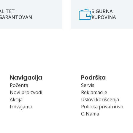
ALITET
SIGURNA
GARANTOVAN
KUPOVINA
Navigacija
Podrška
Počenta
Servis
Novi proizvodi
Reklamacije
Akcija
Uslovi korišćenja
Izdvajamo
Politika privatnosti
O Nama