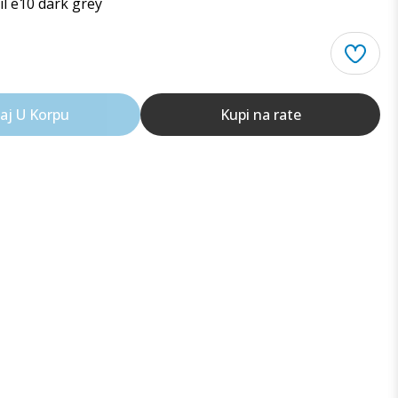
l e10 dark grey
aj U Korpu
Kupi na rate