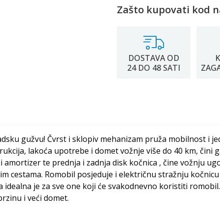
Zašto kupovati kod n
DOSTAVA OD
K
24 DO 48 SATI
ZAG
radsku gužvu! Čvrst i sklopiv mehanizam pruža mobilnost i 
rukcija, lakoća upotrebe i domet vožnje više do 40 km, čini
dnji amortizer te prednja i zadnja disk kočnica , čine vožnju
 cestama. Romobil posjeduje i električnu stražnju kočnicu k
idealna je za sve one koji će svakodnevno koristiti romobil. 
rzinu i veći domet.