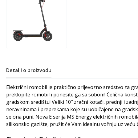
Detalji o proizvodu
Električni romobil je praktično prijevozno sredstvo za g
preklopite romobil i ponesite ga sa sobom! Čelična konst
gradskom središtu! Veliki 10″ zračni kotači, prednji i za
neravninama i preprekama koje su uobičajene na gradskim
se ona puni. Nova E serija MS Energy električnih romobila 
silikonsko gazište, pružit će Vam idealnu vožnju uz veću b