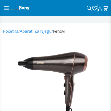
na sa vama!
Početna
/
Aparati Za Njegu
/
Fenovi