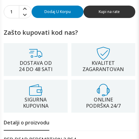
1
Dodaj U Korpu
Kupi na rate
Zašto kupovati kod nas?
DOSTAVA OD
KVALITET
24 DO 48 SATI
ZAGARANTOVAN
SIGURNA
ONLINE
KUPOVINA
PODRŠKA 24/7
Detalji o proizvodu