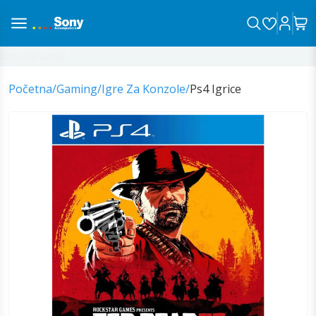
ina sa vama!
Početna
/
Gaming
/
Igre Za Konzole
/
Ps4 Igrice