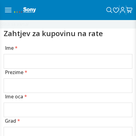
dina sa vama!
Zahtjev za kupovinu na rate
Ime
*
Prezime
*
Ime oca
*
Grad
*