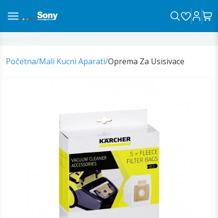
na sa vama!
Početna
/
Mali Kucni Aparati
/
Oprema Za Usisivace