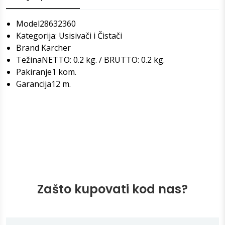
Model
28632360
Kategorija
: Usisivači i Čistači
Brand Karcher
Težina
NETTO: 0.2 kg. / BRUTTO: 0.2 kg.
Pakiranje
1 kom.
Garancija
12 m.
Zašto kupovati kod nas?