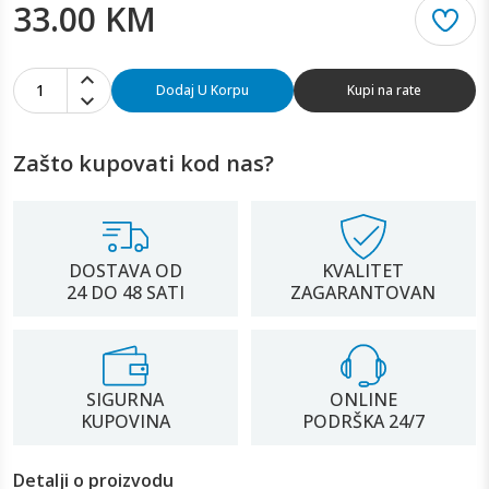
33.00 KM
1
Dodaj U Korpu
Kupi na rate
Zašto kupovati kod nas?
DOSTAVA OD
KVALITET
24 DO 48 SATI
ZAGARANTOVAN
SIGURNA
ONLINE
KUPOVINA
PODRŠKA 24/7
Detalji o proizvodu