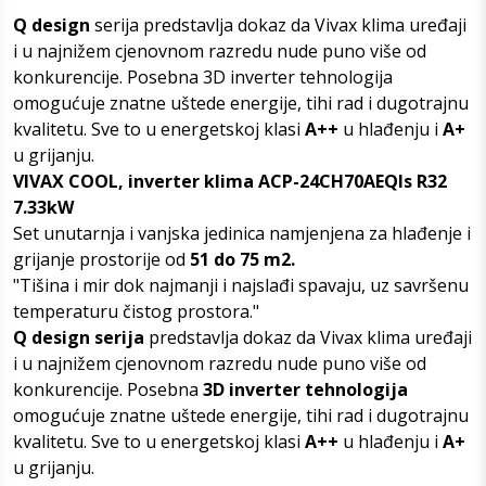
Q design
serija predstavlja dokaz da Vivax klima uređaji
i u najnižem cjenovnom razredu nude puno više od
konkurencije. Posebna 3D inverter tehnologija
omogućuje znatne uštede energije, tihi rad i dugotrajnu
kvalitetu. Sve to u energetskoj klasi
A++
u hlađenju i
A+
u grijanju.
VIVAX COOL, inverter klima ACP-24CH70AEQIs R32
7.33kW
Set unutarnja i vanjska jedinica namjenjena za hlađenje i
grijanje prostorije od
51 do 75 m2.
"Tišina i mir dok najmanji i najslađi spavaju, uz savršenu
temperaturu čistog prostora."
Q design serija
predstavlja dokaz da Vivax klima uređaji
i u najnižem cjenovnom razredu nude puno više od
konkurencije. Posebna
3D inverter tehnologija
omogućuje znatne uštede energije, tihi rad i dugotrajnu
kvalitetu. Sve to u energetskoj klasi
A++
u hlađenju i
A+
u grijanju.