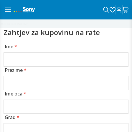
dina sa vama!
Zahtjev za kupovinu na rate
Ime
*
Prezime
*
Ime oca
*
Grad
*