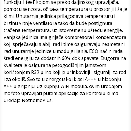
funkciju ‘I feel’ kojom se preko daljinskog upravljača,
pomoću senzora, očitava temperatura u prostoriji i šalje
klimi. Unutarnja jedinica prilagođava temperaturu i
brzinu vrtnje ventilatora tako da bude postignuta
tražena temperatura, uz istovremenu uštedu energije.
Vanjska jedinica ima grijače kompresora i kondenzatora
koji sprječavaju slabiji rad i time osiguravaju nesmetani
rad unutarnje jedinice u modu grijanja. ECO način rada
štedi energiju za dodatnih 60% dok spavate. Dugotrajna
kvaliteta je osigurana petogodišnjim jamstvom i
korištenjem R32 plina koji je učinkovitiji i sigurniji za rad
i za okoliš. Sve to u energetskoj klasi A+++ u hlađenju i
A++ u grijanju. Uz kupnju WiFi modula, ovim uređajem
možete upravljati putem aplikacije za kontrolu klima
uređaja NethomePlus.