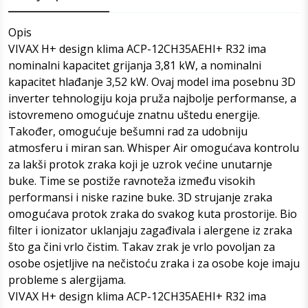
Opis
VIVAX H+ design klima ACP-12CH35AEHI+ R32 ima
nominalni kapacitet grijanja 3,81 kW, a nominalni
kapacitet hlađanje 3,52 kW. Ovaj model ima posebnu 3D
inverter tehnologiju koja pruža najbolje performanse, a
istovremeno omogućuje znatnu uštedu energije.
Također, omogućuje bešumni rad za udobniju
atmosferu i miran san. Whisper Air omogućava kontrolu
za lakši protok zraka koji je uzrok većine unutarnje
buke. Time se postiže ravnoteža između visokih
performansi i niske razine buke. 3D strujanje zraka
omogućava protok zraka do svakog kuta prostorije. Bio
filter i ionizator uklanjaju zagađivala i alergene iz zraka
što ga čini vrlo čistim. Takav zrak je vrlo povoljan za
osobe osjetljive na nečistoću zraka i za osobe koje imaju
probleme s alergijama.
VIVAX H+ design klima ACP-12CH35AEHI+ R32 ima