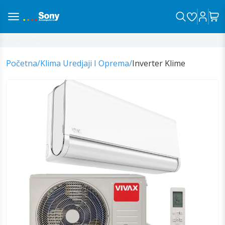
a sa vama!
Početna
/
Klima Uredjaji I Oprema
/
Inverter Klime