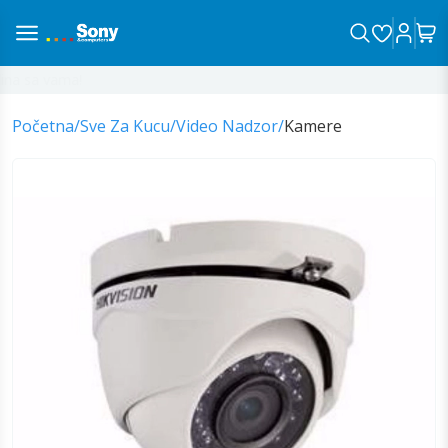
na sa vama!
Početna
/
Sve Za Kucu
/
Video Nadzor
/
Kamere