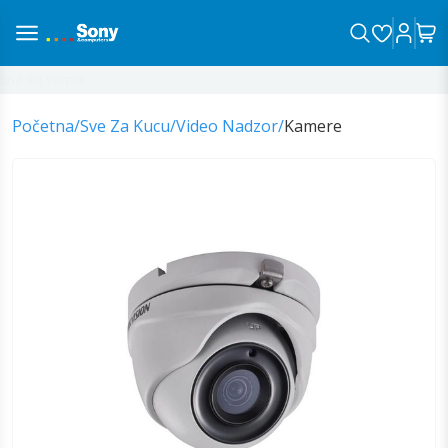
na sa vama!
Početna
/
Sve Za Kucu
/
Video Nadzor
/
Kamere