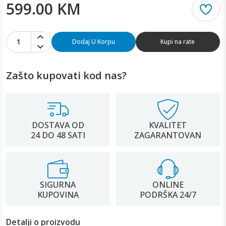
599.00 KM
1
Dodaj U Korpu
Kupi na rate
Zašto kupovati kod nas?
DOSTAVA OD
KVALITET
24 DO 48 SATI
ZAGARANTOVAN
SIGURNA
ONLINE
KUPOVINA
PODRŠKA 24/7
Detalji o proizvodu