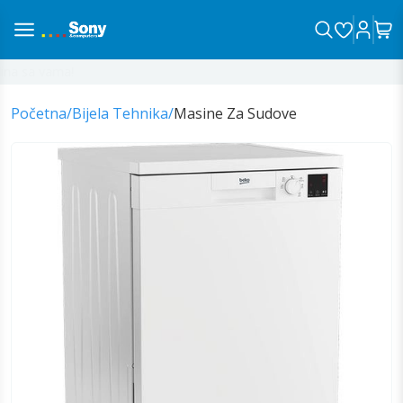
na sa vama!
Početna
/
Bijela Tehnika
/
Masine Za Sudove