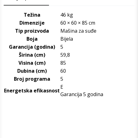
Težina
46 kg
Dimenzije
60 × 60 × 85 cm
Tip proizvoda
Mašina za suđe
Boja
Bijela
Garancija (godina)
5
Širina (cm)
59,8
Visina (cm)
85
Dubina (cm)
60
Broj programa
5
E
Energetska efikasnost
Garancija 5 godina