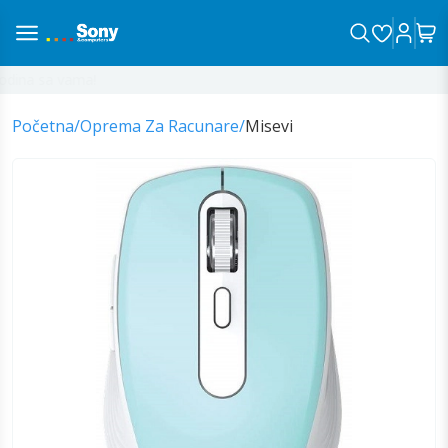
dina sa vama!
Početna
/
Oprema Za Racunare
/
Misevi