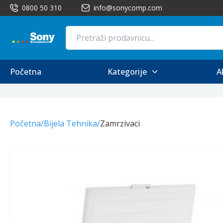
0800 50 310
info@sonycomp.com
Početna
Kategorije
A
Početna
/
Bijela Tehnika
/
Zamrzivaci