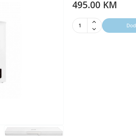
495.00 KM
1
Dod