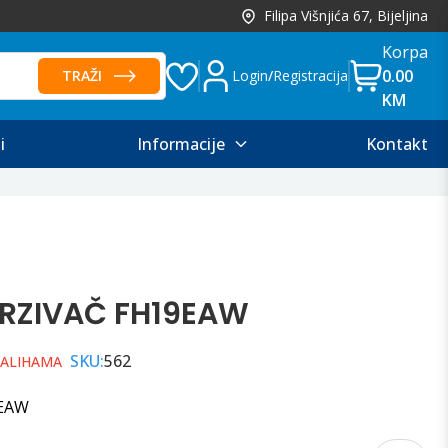
Filipa Višnjića 67, Bijeljina
Korpa
0.00
TRAŽI
Login
/
Registracija
KM
i
Informacije
Kontakt
RZIVAČ FH19EAW
SKU:
562
ZALIHAMA
9EAW