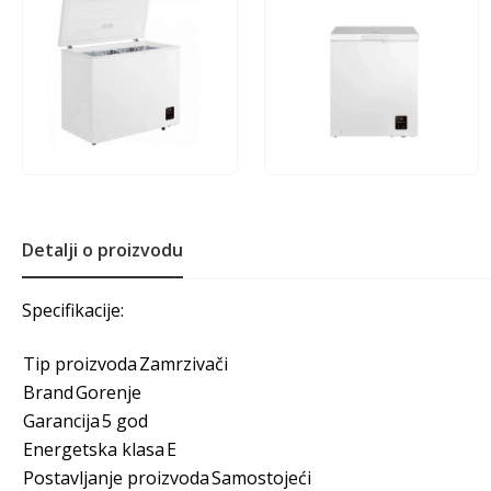
Detalji o proizvodu
Specifikacije:
Tip proizvoda
Zamrzivači
Brand
Gorenje
Garancija
5 god
Energetska klasa
E
Postavljanje proizvoda
Samostojeći