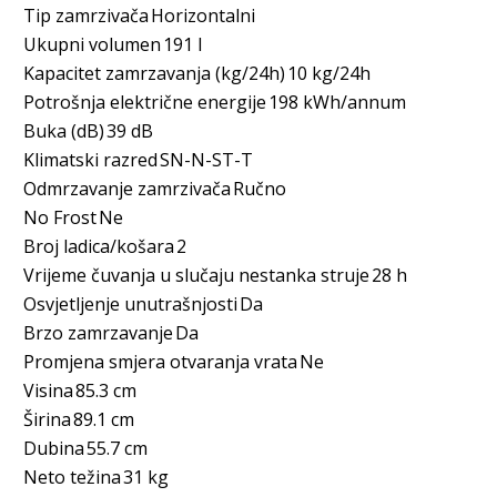
Tip zamrzivača
Horizontalni
Ukupni volumen
191 l
Kapacitet zamrzavanja (kg/24h)
10 kg/24h
Potrošnja električne energije
198 kWh/annum
Buka (dB)
39 dB
Klimatski razred
SN-N-ST-T
Odmrzavanje zamrzivača
Ručno
No Frost
Ne
Broj ladica/košara
2
Vrijeme čuvanja u slučaju nestanka struje
28 h
Osvjetljenje unutrašnjosti
Da
Brzo zamrzavanje
Da
Promjena smjera otvaranja vrata
Ne
Visina
85.3 cm
Širina
89.1 cm
Dubina
55.7 cm
Neto težina
31 kg