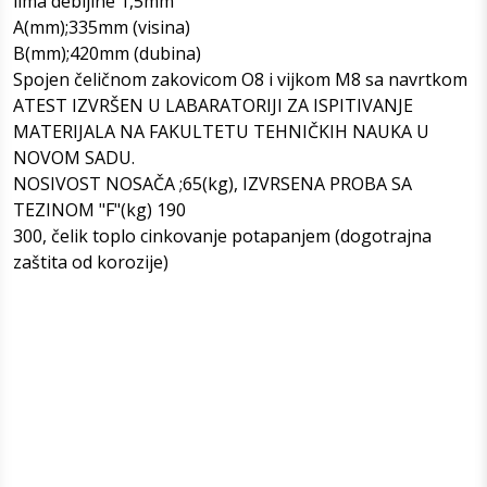
lima debljine 1,5mm
A(mm);335mm (visina)
B(mm);420mm (dubina)
Spojen čeličnom zakovicom O8 i vijkom M8 sa navrtkom
ATEST IZVRŠEN U LABARATORIJI ZA ISPITIVANJE
MATERIJALA NA FAKULTETU TEHNIČKIH NAUKA U
NOVOM SADU.
NOSIVOST NOSAČA ;65(kg), IZVRSENA PROBA SA
TEZINOM "F"(kg) 190
300, čelik toplo cinkovanje potapanjem (dogotrajna
zaštita od korozije)