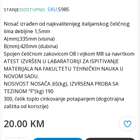
SKU:
5985
STANJE:
DOSTUPNO
Nosač izrađen od najkvalitenijeg italijanskog čeličnog
lima debljine 1,5mm
A(mm);335mm (visina)
B(mm);420mm (dubina)
Spojen čeličnom zakovicom O8 i vijkom M8 sa navrtkom
ATEST IZVRŠEN U LABARATORIJI ZA ISPITIVANJE
MATERIJALA NA FAKULTETU TEHNIČKIH NAUKA U
NOVOM SADU.
NOSIVOST NOSAČA ;65(kg), IZVRSENA PROBA SA
TEZINOM “F”(kg) 190
300, čelik toplo cinkovanje potapanjem (dogotrajna
zaštita od korozije)
20.00 KM