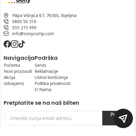
Filipa Višnjića 67, 76300, Bijeljina
0800 50 310
055 215 999
info@sonycomp.com
Navigacija
Podrška
Počenta
Servis
Novi proizvodi
Reklamacije
Akcija
Uslovi korišćenja
Izdvajamo
Politika privatnosti
O Nama
Pretplatite se na naš bilten
Prijavi
se