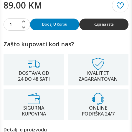
89.00 KM
1
Dodaj U Korpu
Kupi na rate
Zašto kupovati kod nas?
DOSTAVA OD
KVALITET
24 DO 48 SATI
ZAGARANTOVAN
SIGURNA
ONLINE
KUPOVINA
PODRŠKA 24/7
Detalji o proizvodu