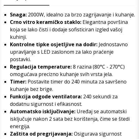
Snaga:
2000W, idealno za brzo zagrijavanje i kuhanje.
Crno vitro keramičko staklo:
Elegantna površina
koja se lako čisti i dodaje sofisticiran izgled vašoj
kuhinji.
Kontrolne tipke osjetljive na dodir:
Jednostavno
upravljanje s LED zaslonom za lako praćenje
postavki.
Regulacija temperature:
8 razina (80°C - 270°C)
omogućava precizno kuhanje svih vrsta jela.
Timer:
Postavite timer do 240 minuta za savršeno
kuhanje bez brige.
Funkcija odgode ventilatora:
240 sekundi za
dodatnu sigurnost i efikasnost.
Automatsko isključivanje:
Uređaj se automatski
isključuje nakon 2 sata bez korištenja, čime se štedi
energija.
Zaštita od pregrijavanja:
Osigurava sigurnost