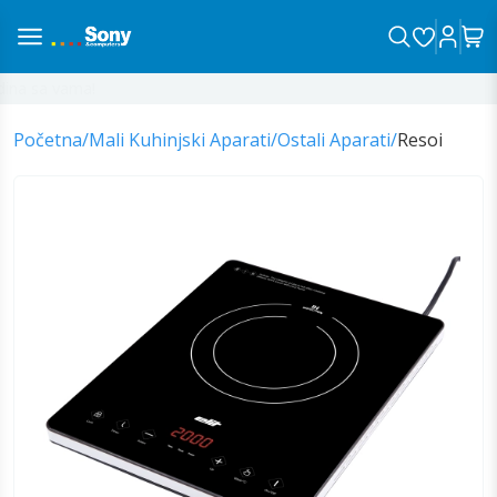
na sa vama!
Početna
/
Mali Kuhinjski Aparati
/
Ostali Aparati
/
Resoi