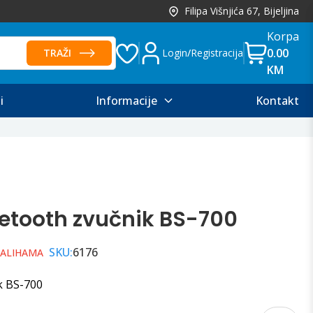
Filipa Višnjića 67, Bijeljina
Korpa
0.00
TRAŽI
Login
/
Registracija
KM
i
Informacije
Kontakt
uetooth zvučnik BS-700
SKU:
6176
ZALIHAMA
k BS-700