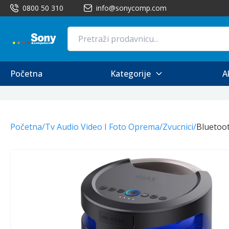
0800 50 310
info@sonycomp.com
Početna
Kategorije
A
Početna
/
Tv Audio Video I Foto Oprema
/
Zvucnici
/
Bluetoot