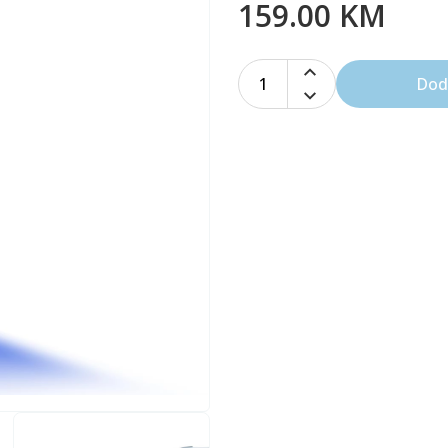
159.00 KM
1
Dod