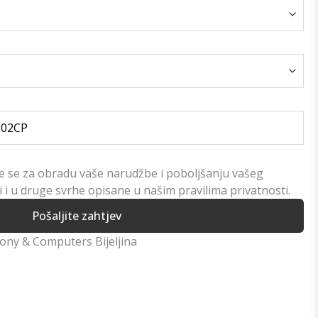
će se za obradu vaše narudžbe i poboljšanju vašeg
i i u druge svrhe opisane u našim pravilima privatnosti.
Pošaljite zahtjev
Sony & Computers Bijeljina