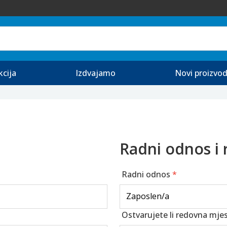
kcija
Izdvajamo
Novi proizvod
Radni odnos i 
Radni odnos
*
Ostvarujete li redovna mje