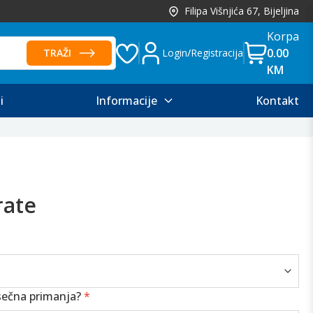
Filipa Višnjića 67, Bijeljina
Korpa
0.00
TRAŽI
Login
/
Registracija
KM
i
Informacije
Kontakt
rate
sečna primanja?
*