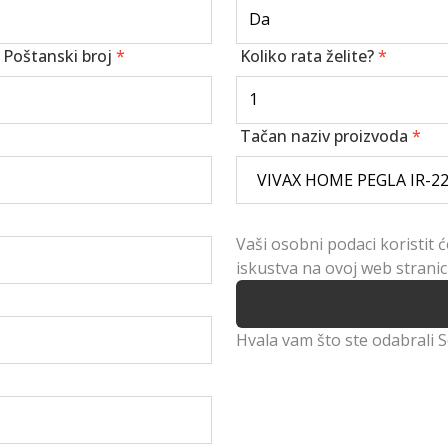
Poštanski broj
*
Koliko rata želite?
*
Tačan naziv proizvoda
*
Vaši osobni podaci koristit 
iskustva na ovoj web stranic
Hvala vam što ste odabrali 