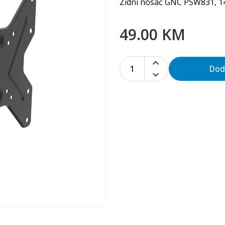
Zidni nosač GNC PSW831, 14
49.00 KM
1
Dod