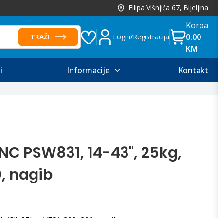
Filipa Višnjića 67, Bijeljina
Korpa
0.00
TRAŽI
Login
/
Registracija
KM
i
Informacije
Kontakt
NC PSW831, 14-43", 25kg,
, nagib