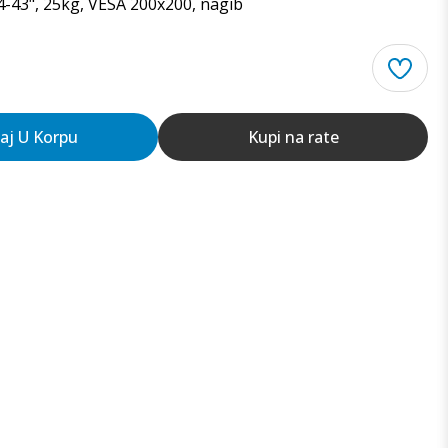
-43", 25kg, VESA 200x200, nagib
aj U Korpu
Kupi na rate