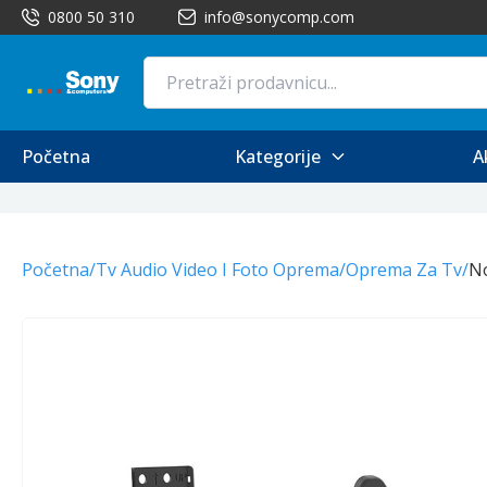
0800 50 310
info@sonycomp.com
Početna
Kategorije
A
Početna
/
Tv Audio Video I Foto Oprema
/
Oprema Za Tv
/
No