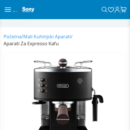
na sa vama!
Početna
/
Mali Kuhinjski Aparati
/
Aparati Za Expresso Kafu