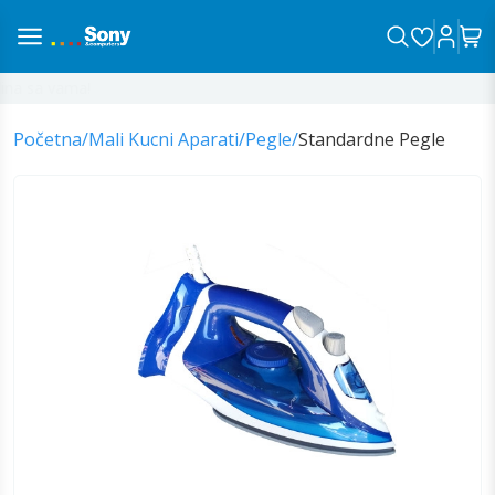
na sa vama!
Početna
/
Mali Kucni Aparati
/
Pegle
/
Standardne Pegle