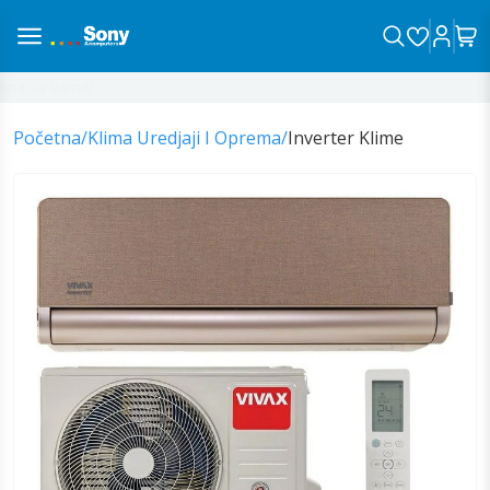
na sa vama!
Početna
/
Klima Uredjaji I Oprema
/
Inverter Klime