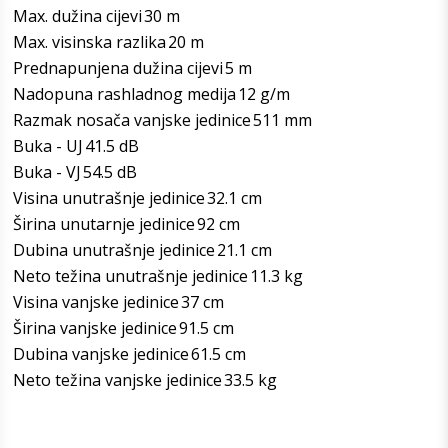
Max. dužina cijevi
30 m
Max. visinska razlika
20 m
Prednapunjena dužina cijevi
5 m
Nadopuna rashladnog medija
12 g/m
Razmak nosača vanjske jedinice
511 mm
Buka - UJ
41.5 dB
Buka - VJ
54.5 dB
Visina unutrašnje jedinice
32.1 cm
Širina unutarnje jedinice
92 cm
Dubina unutrašnje jedinice
21.1 cm
Neto težina unutrašnje jedinice
11.3 kg
Visina vanjske jedinice
37 cm
Širina vanjske jedinice
91.5 cm
Dubina vanjske jedinice
61.5 cm
Neto težina vanjske jedinice
33.5 kg