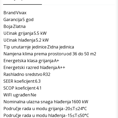
Brand
Vivax
Garancija
5 god
Boja
Zlatna
Učinak grijanja
5.5 kW
Učinak hlađenja
5.2 kW
Tip unutarnje jedinice
Zidna jedinica
Namjena klima prema prostoru
od 36 do 50 m2
Energetska klasa grijanja
A+
Energetski razred hlađenja
A++
Rashladno sredstvo
R32
SEER koeficijent
6.3
SCOP koeficijent
4.1
WiFI ugrađen
Ne
Nominalna ulazna snaga hlađenja
1600 kW
Područje rada u modu grijanja
-20≤T≤24°C
Područje rada u modu hlađenja
-15≤T≤50°C