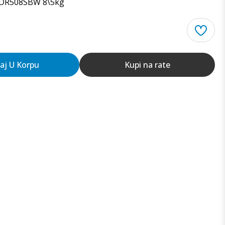
 F2DR508SBW 8\5kg
aj U Korpu
Kupi na rate