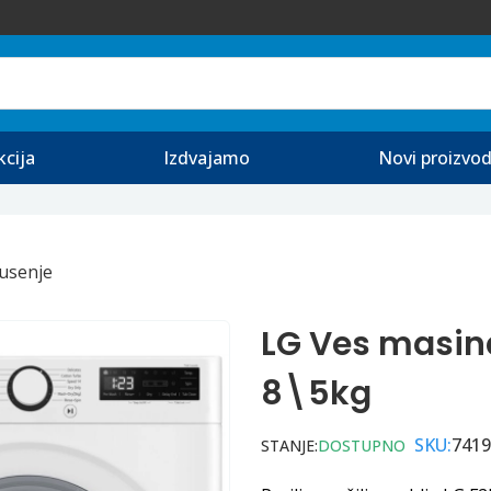
kcija
Izdvajamo
Novi proizvod
Susenje
LG Ves masin
8\5kg
SKU:
7419
STANJE:
DOSTUPNO