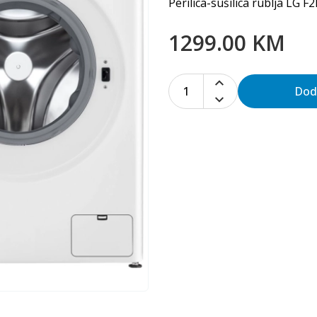
Perilica-sušilica rublja LG
1299.00 KM
1
Dod