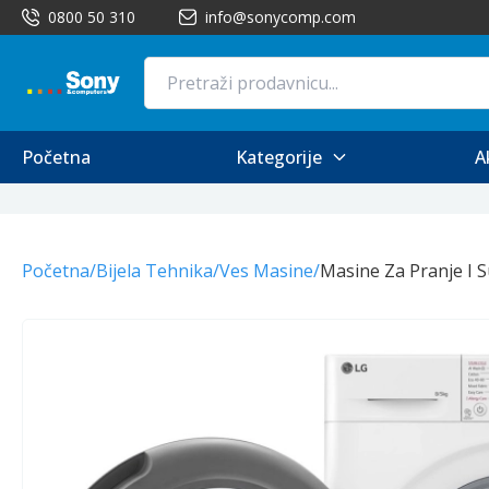
0800 50 310
info@sonycomp.com
Početna
Kategorije
A
Početna
/
Bijela Tehnika
/
Ves Masine
/
Masine Za Pranje I 