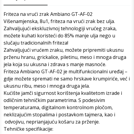
Friteza na vrući zrak Ambiano GT-AF-02
Višenamjenska, 8u1, friteza na vrući zrak bez ulja.
Zahvaljujući ekskluzivnoj tehnologiji vrućeg zraka,
možete kuhati koristeći do 85% manje ulja nego u
slučaju tradicionalnih friteza!
Zahvaljujući vrućem zraku, možete pripremiti ukusnu
prženu hranu, grickalice, piletinu, meso i mnoga druga
jela koja su ukusna i zdrava s manje masnoće.
Friteza Ambiano GT-AF-02 je multifunkcionalni uređaj –
gdje možete spremati ne samo hrskave krumpiriće, već i
ukusnu ribu, meso i mnoga druga jela.
Kućište jamči sigurnost korištenja kvalitetom izrade i
odličnim tehničkim parametrima. S podesivim
temperaturama, digitalnom kontrolnom pločom,
neklizajućim stopalima i postavkom tajmera, kao i
odvojivu, neprianjajuću košaru za prženje.
Tehničke specifikacije: