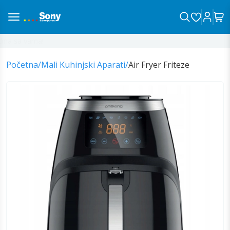
na sa vama!
Početna
/
Mali Kuhinjski Aparati
/
Air Fryer Friteze