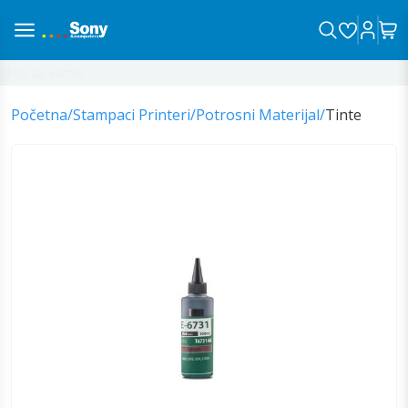
ina sa vama!
Početna
/
Stampaci Printeri
/
Potrosni Materijal
/
Tinte