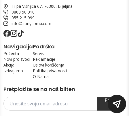
Filipa Višnjića 67, 76300, Bijeljina
0800 50 310
055 215 999
info@sonycomp.com
Navigacija
Podrška
Počenta
Servis
Novi proizvodi
Reklamacije
Akcija
Uslovi korišćenja
Izdvajamo
Politika privatnosti
O Nama
Pretplatite se na naš bilten
Prijavi
se
Copyright Ⓒ Sony & Computers 2025. All Rights Reserved.
Powered by Shoply.