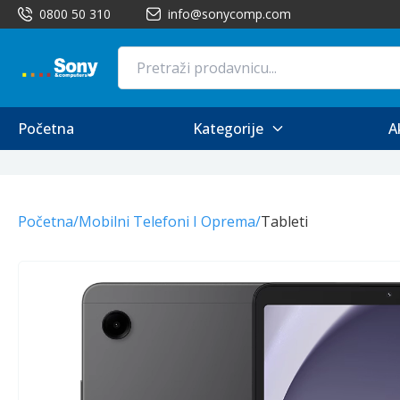
0800 50 310
info@sonycomp.com
Početna
Kategorije
A
Početna
/
Mobilni Telefoni I Oprema
/
Tableti