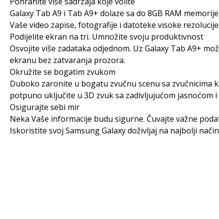
Pohranite više sadržaja koje volite
Galaxy Tab A9 i Tab A9+ dolaze sa do 8GB RAM memorije,
Vaše video zapise, fotografije i datoteke visoke rezoluci
Podijelite ekran na tri. Umnožite svoju produktivnost
Osvojite više zadataka odjednom. Uz Galaxy Tab A9+ možet
ekranu bez zatvaranja prozora.
Okružite se bogatim zvukom
Duboko zaronite u bogatu zvučnu scenu sa zvučnicima koji 
potpuno uključite u 3D zvuk sa zadivljujućom jasnoćom i
Osigurajte sebi mir
Neka Vaše informacije budu sigurne. Čuvajte važne podatk
Iskoristite svoj Samsung Galaxy doživljaj na najbolji nač