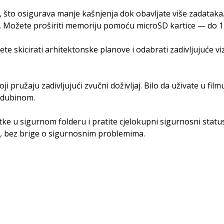
 što osigurava manje kašnjenja dok obavljate više zadatak
je. Možete proširiti memoriju pomoću microSD kartice — do 1T
e skicirati arhitektonske planove i odabrati zadivljujuće v
pružaju zadivljujući zvučni doživljaj. Bilo da uživate u fi
 dubinom.
e u sigurnom folderu i pratite cjelokupni sigurnosni status
in, bez brige o sigurnosnim problemima.