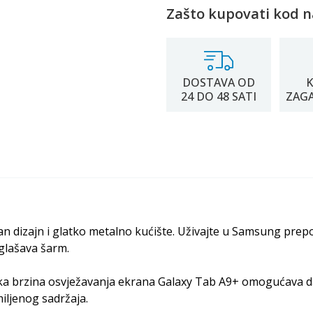
Zašto kupovati kod n
DOSTAVA OD
K
24 DO 48 SATI
ZAG
an dizajn i glatko metalno kućište. Uživajte u Samsung prepoz
glašava šarm.
ika brzina osvježavanja ekrana Galaxy Tab A9+ omogućava da 
miljenog sadržaja.