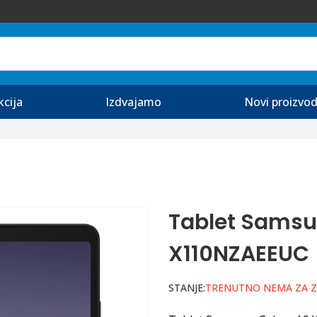
kcija
Izdvajamo
Novi proizvod
Tablet Samsu
X110NZAEEUC
STANJE:
TRENUTNO NEMA ZA 