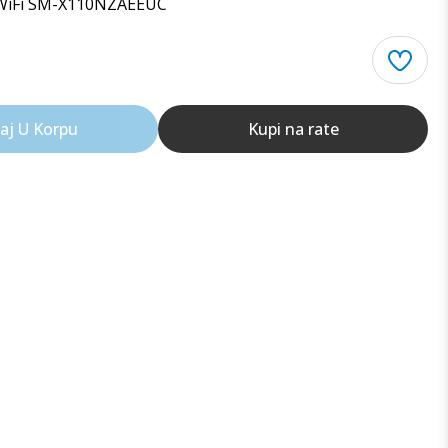
 WiFi SM-X110NZAEEUC
aj U Korpu
Kupi na rate