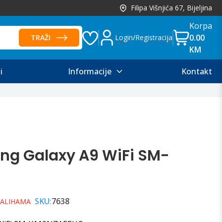
Filipa Višnjića 67, Bijeljina
Korpa
0.00
TRAŽI
Login
/
Registracija
KM
i
Informacije
Kontakt
ng Galaxy A9 WiFi SM-
SKU:
7638
ZALIHAMA