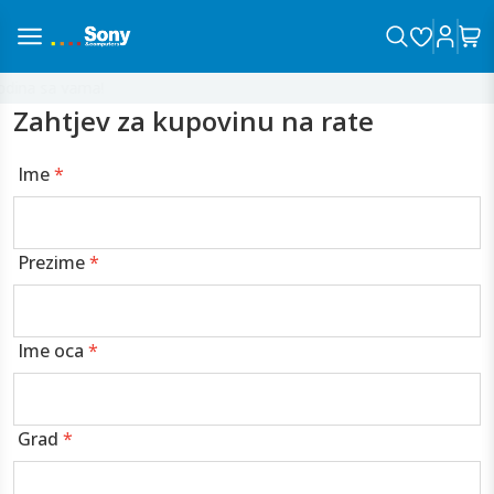
dina sa vama!
Zahtjev za kupovinu na rate
Ime
*
Prezime
*
Ime oca
*
Grad
*