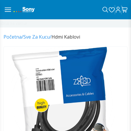
ina sa vama!
Početna
/
Sve Za Kucu
/
Hdmi Kablovi