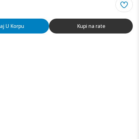
aj U Korpu
Kupi na rate