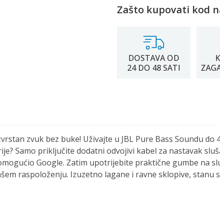
Zašto kupovati kod n
DOSTAVA OD
K
24 DO 48 SATI
ZAG
zvrstan zvuk bez buke! Uživajte u JBL Pure Bass Soundu do 
rije? Samo priključite dodatni odvojivi kabel za nastavak s
mogućio Google. Zatim upotrijebite praktične gumbe na sluša
šem raspoloženju. Izuzetno lagane i ravne sklopive, stanu 