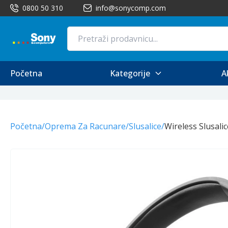
0800 50 310
info@sonycomp.com
Početna
Kategorije
A
Početna
/
Oprema Za Racunare
/
Slusalice
/
Wireless Slusalic