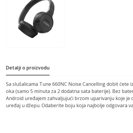
Detalji o proizvodu
Sa slušalicama Tune 660NC Noise Cancelling dobit ćete i
oka (samo 5 minuta za 2 dodatna sata baterije). Bez bate
Android uređajem zahvaljujući brzom uparivanju koje je o
uređaj u džepu. Odaberite boju koja najbolje odgovara va