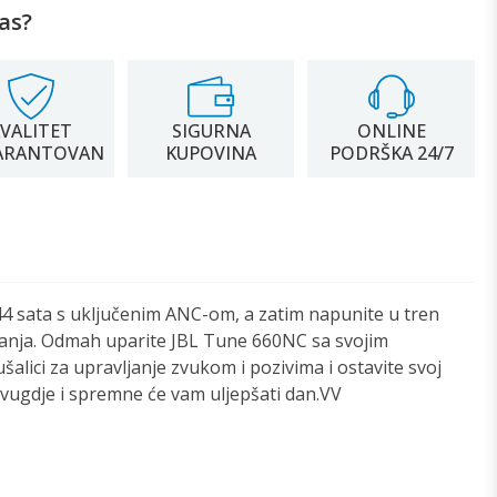
as?
VALITET
SIGURNA
ONLINE
ARANTOVAN
KUPOVINA
PODRŠKA 24/7
44 sata s uključenim ANC-om, a zatim napunite u tren
lušanja. Odmah uparite JBL Tune 660NC sa svojim
lici za upravljanje zvukom i pozivima i ostavite svoj
svugdje i spremne će vam uljepšati dan.VV