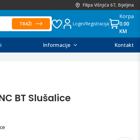
Filipa Višnjića 67, Bijeljina
Korpa
0.00
TRAŽI
Login
/
Registracija
KM
i
Informacije
Kontakt
NC BT Slušalice
ce