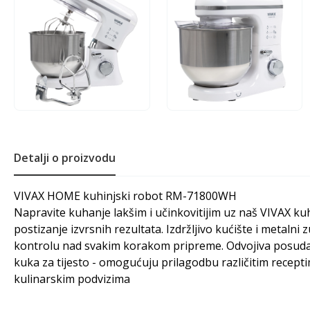
Detalji o proizvodu
VIVAX HOME kuhinjski robot RM-71800WH
Napravite kuhanje lakšim i učinkovitijim uz naš VIVAX k
postizanje izvrsnih rezultata. Izdržljivo kućište i metaln
kontrolu nad svakim korakom pripreme. Odvojiva posuda od
kuka za tijesto - omogućuju prilagodbu različitim recept
kulinarskim podvizima