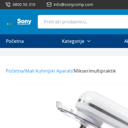
0800 50 310
info@sonycomp.com
Početna
Kategorije
A
Početna
/
Mali Kuhinjski Aparati
/
Mikserimultipraktik