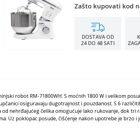
Zašto kupovati kod n
DOSTAVA OD
K
24 DO 48 SATI
ZAG
uhinjski robot RM-71800WH. S moćnih 1800 W i velikom posud
i zupčanici osiguravaju dugotrajnost i pouzdanost. S 6 različi
 nehrđajućeg čelika omogućuje lako rukovanje, dok tri razli
ima. Uz poklopac posude, čišćenje nakon upotrebe je brzo i