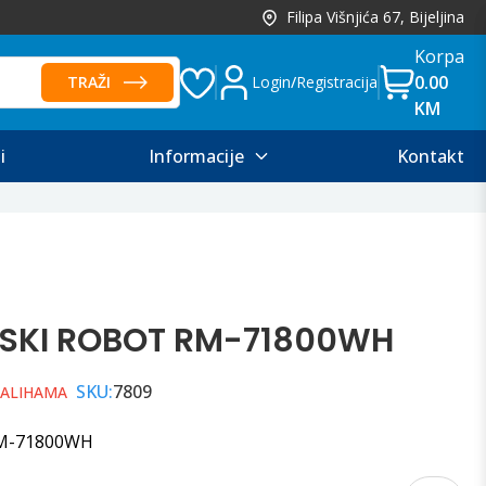
Filipa Višnjića 67, Bijeljina
Korpa
0.00
TRAŽI
Login
/
Registracija
KM
i
Informacije
Kontakt
JSKI ROBOT RM-71800WH
SKU:
7809
ZALIHAMA
RM-71800WH