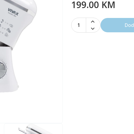
199.00 KM
1
Dod