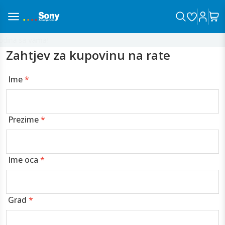
dina sa vama!
Zahtjev za kupovinu na rate
Ime
*
Prezime
*
Ime oca
*
Grad
*