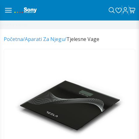
ina sa vama!
Početna
/
Aparati Za Njegu
/
Tjelesne Vage