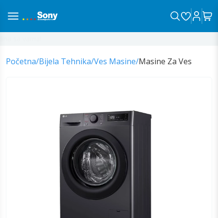
na sa vama!
Početna
/
Bijela Tehnika
/
Ves Masine
/
Masine Za Ves