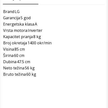
Brand
LG
Garancija
5 god
Energetska klasa
A
Vrsta motora
Inverter
Kapacitet pranja
8 kg
Broj okretaja
1400 okr/min
Visina
85 cm
Širina
60 cm
Dubina
47.5 cm
Neto težina
56 kg
Bruto težina
60 kg