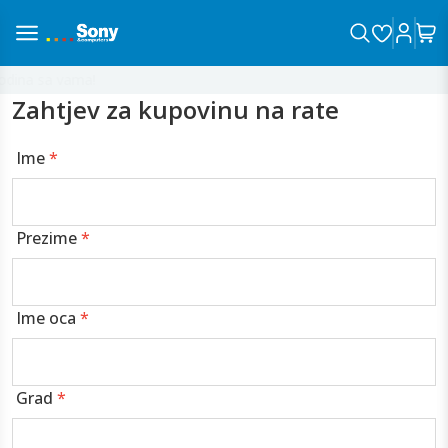
dina sa vama!
Zahtjev za kupovinu na rate
Ime
*
Prezime
*
Ime oca
*
Grad
*