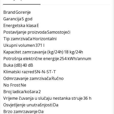
Brand
Gorenje
Garancija
5 god
Energetska klasa
E
Postavljanje proizvoda
Samostojeći
Tip zamrzivača
Horizontalni
Ukupni volumen
371 l
Kapacitet zamrzavanja (kg/24h)
18 kg/24h
Potrošnja električne energije
254 kWh/annum
Buka (dB)
40 dB
Klimatski razred
SN-N-ST-T
Odmrzavanje zamrzivača
Ručno
No Frost
Ne
Broj ladica/košara
2
Vrijeme čuvanja u slučaju nestanka struje
36 h
Osvjetljenje unutrašnjosti
Da
Brzo zamrzavanje
Da