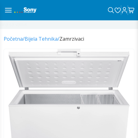
na sa vama!
Početna
/
Bijela Tehnika
/
Zamrzivaci