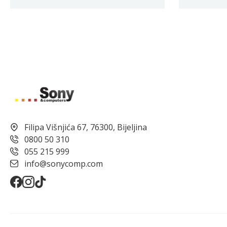
Filipa Višnjića 67, 76300, Bijeljina
0800 50 310
055 215 999
info@sonycomp.com