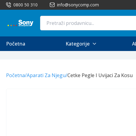
0800 50 310
info@sonycomp.com
Početna
Kategorije
A
Početna
/
Aparati Za Njegu
/
Cetke Pegle I Uvijaci Za Kosu