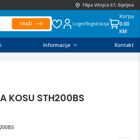
Filipa Višnjića 67, Bijeljina
Korpa
0.00
TRAŽI
Login
/
Registracija
KM
i
Informacije
Kontakt
ZA KOSU STH200BS
200BS