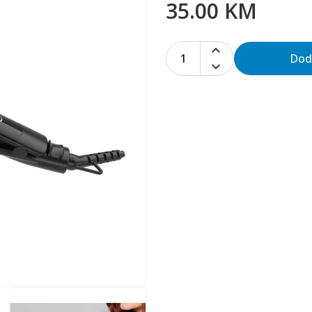
35.00 KM
1
Dod