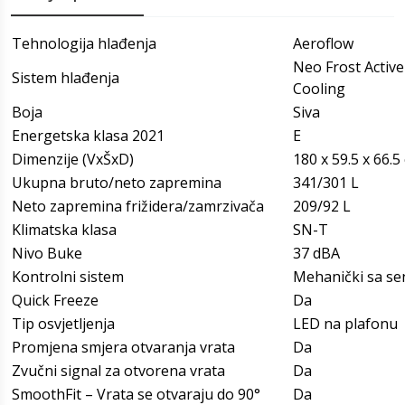
Tehnologija hlađenja
Aeroflow
Neo Frost Active
Sistem hlađenja
Cooling
Boja
Siva
Energetska klasa 2021
E
Dimenzije (VxŠxD)
180 x 59.5 x 66.5
Ukupna bruto/neto zapremina
341/301 L
Neto zapremina frižidera/zamrzivača
209/92 L
Klimatska klasa
SN-T
Nivo Buke
37 dBA
Kontrolni sistem
Mehanički sa s
Quick Freeze
Da
Tip osvjetljenja
LED na plafonu
Promjena smjera otvaranja vrata
Da
Zvučni signal za otvorena vrata
Da
SmoothFit – Vrata se otvaraju do 90°
Da