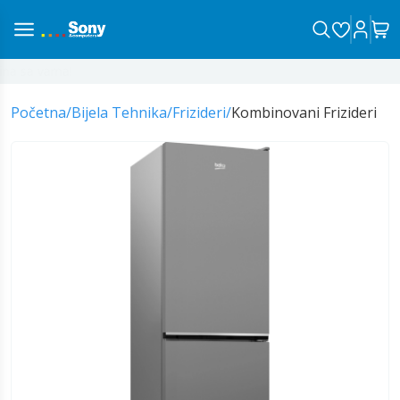
a sa vama!
Početna
/
Bijela Tehnika
/
Frizideri
/
Kombinovani Frizideri