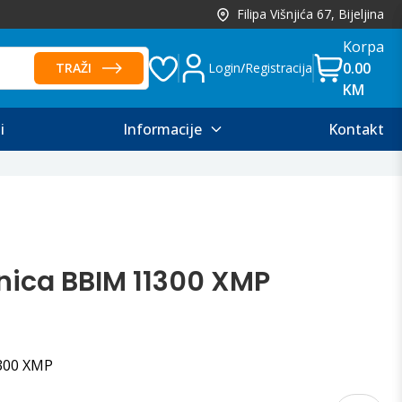
Filipa Višnjića 67, Bijeljina
Korpa
0.00
TRAŽI
Login
/
Registracija
KM
i
Informacije
Kontakt
nica BBIM 11300 XMP
1300 XMP