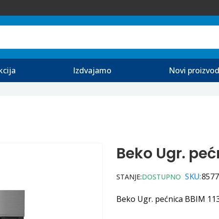
kcija
Izdvajamo
Novi proizvod
Beko Ugr. peć
SKU:
8577
STANJE:
DOSTUPNO
Beko Ugr. pećnica BBIM 1