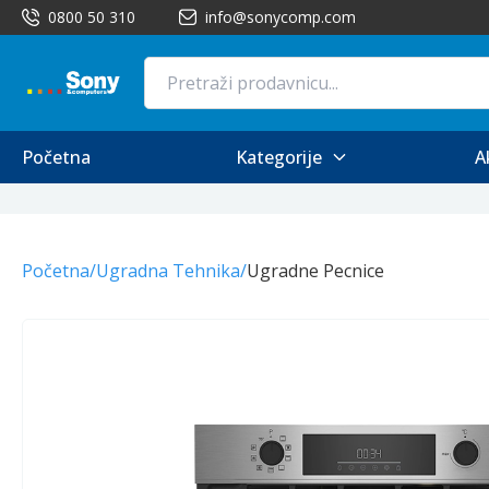
0800 50 310
info@sonycomp.com
Početna
Kategorije
A
Početna
/
Ugradna Tehnika
/
Ugradne Pecnice