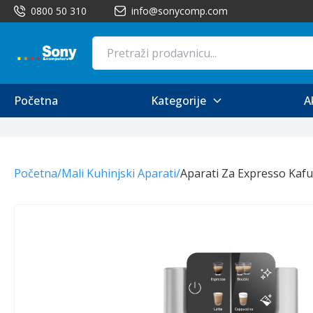
0800 50 310
info@sonycomp.com
Početna
Kategorije
A
Početna
/
Mali Kuhinjski Aparati
/
Aparati Za Expresso Kafu