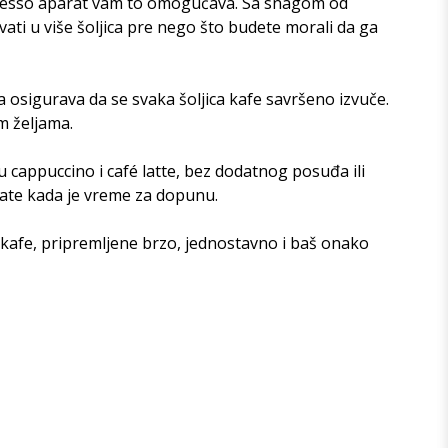
presso aparat vam to omogućava. Sa snagom od
i ​​u više šoljica pre nego što budete morali da ga
a osigurava da se svaka šoljica kafe savršeno izvuče.
m željama.
cappuccino i café latte, bez dodatnog posuđa ili
nate kada je vreme za dopunu.
 kafe, pripremljene brzo, jednostavno i baš onako