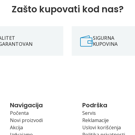
Zašto kupovati kod nas?
ALITET
SIGURNA
GARANTOVAN
KUPOVINA
Navigacija
Podrška
Počenta
Servis
Novi proizvodi
Reklamacije
Akcija
Uslovi korišćenja
Izdvajamo
Politika privatnosti