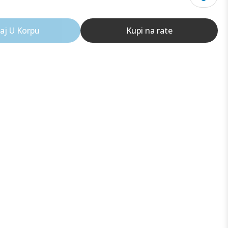
aj U Korpu
Kupi na rate