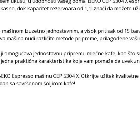
o vašem ukusu, u udobnosti vašeg doma. BEKO CEP 5304 X es
asno, dok kapacitet rezervoara od 1,1l znači da možete uživat
nje mašinom izuzetno jednostavnim, a visok pritisak od 15 bar
 ova mašina nudi različite metode pripreme, prilagođene vaši
ji omogućava jednostavnu pripremu mlečne kafe, kao što su 
oš jedna praktična karakteristika koja vam pomaže da uvek z
BEKO Espresso mašinu CEP 5304 X. Otkrijte užitak kvalitetne
e dan sa savršenom šoljicom kafe!