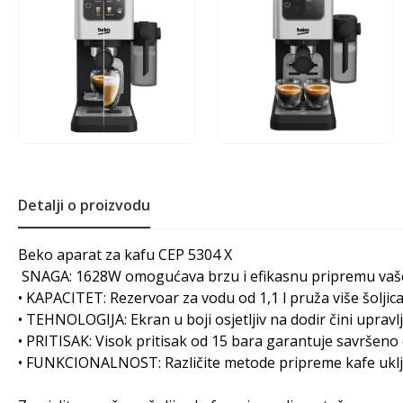
Detalji o proizvodu
Beko aparat za kafu CEP 5304 X
SNAGA: 1628W omogućava brzu i efikasnu pripremu vaše
• KAPACITET: Rezervoar za vodu od 1,1 l pruža više šolji
• TEHNOLOGIJA: Ekran u boji osjetljiv na dodir čini upravl
• PRITISAK: Visok pritisak od 15 bara garantuje savršen
• FUNKCIONALNOST: Različite metode pripreme kafe uklju