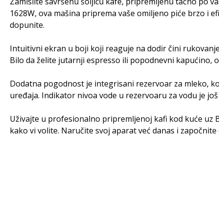
Zamislite savršenu šoljicu kafe, pripremljenu tačno p
1628W, ova mašina priprema vaše omiljeno piće brzo i efik
dopunite.
Intuitivni ekran u boji koji reaguje na dodir čini rukova
Bilo da želite jutarnji espresso ili popodnevni kapućino,
Dodatna pogodnost je integrisani rezervoar za mleko, ko
uređaja. Indikator nivoa vode u rezervoaru za vodu je j
Uživajte u profesionalno pripremljenoj kafi kod kuće uz 
kako vi volite. Naručite svoj aparat već danas i započnit