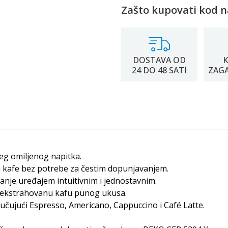
Zašto kupovati kod n
DOSTAVA OD
K
24 DO 48 SATI
ZAG
g omiljenog napitka.
ca kafe bez potrebe za čestim dopunjavanjem.
janje uređajem intuitivnim i jednostavnim.
o ekstrahovanu kafu punog ukusa.
čujući Espresso, Americano, Cappuccino i Café Latte.