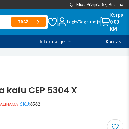
Filipa Višnjića 67, Bijeljina
Korpa
0.00
TRAŽI
Login
/
Registracija
KM
i
Informacije
Kontakt
a kafu CEP 5304 X
SKU:
8582
ZALIHAMA