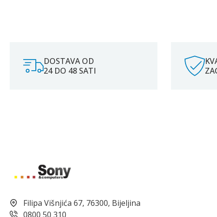
DOSTAVA OD
KV
24 DO 48 SATI
ZA
Filipa Višnjića 67, 76300, Bijeljina
0800 50 310