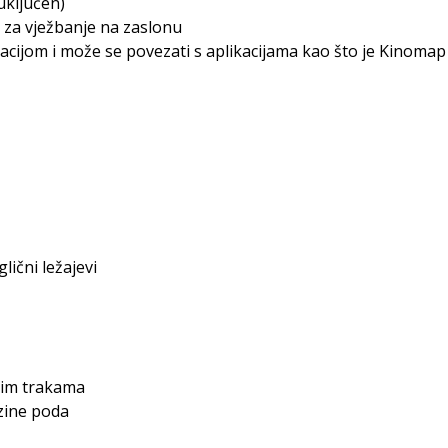
uključen)
r za vježbanje na zaslonu
ikacijom i može se povezati s aplikacijama kao što je Kinom
ični ležajevi
snim trakama
zine poda