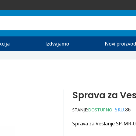
kcija
Izdvajamo
Novi proizvod
Sprava za Ve
SKU:
86
STANJE:
DOSTUPNO
Sprava za Veslanje SP-MR-0