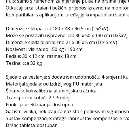
Puls: samo s remenom za mjerenje pulsa na prsima (nije 
Otkucaji srca: stalan i bežični prijenos izravno na monito
Kompatibilan s aplikacijom: uređaj je kompatibilan s apl
Dimenzije sklopa: cca 180 x 48 x 96,5 cm (DxŠxV)
Može se postaviti uspravno: cca 80 x 50 x 130 cm (DxŠxV)
Dimenzije sjedala: približno 21 x 30 x 5 cm (D x Š x V)
Nosivost i visina: do 150 kg i 190 cm
Pedale: 30 x 12 cm, razmak 18 cm
Težina: cca 32 kg
Sjedalo za veslanje: s dodatnom udobnošću; 4-smjerni kugl
Materijal sjedala: od izdržljivog PU materijala
Šina: visokokvalitetna aluminijska tračnica
Transportni kotači: 2 / Prednji
Funkcija preklapanja: dostupna
Gazište: velika, neklizajuća gazišta s podesivim sigurno
Sustav kompenzacije: integrirani sustav kompenzacije ra
Držač tableta: dostupan