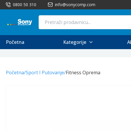
0800 50 310
info@sonycomp.com
Početna
Kategorije
A
Početna
/
Sport I Putovanje
/
Fitness Oprema