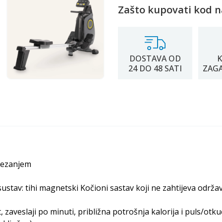
Zašto kupovati kod n
DOSTAVA OD
K
24 DO 48 SATI
ZAG
atezanjem
ustav: tihi magnetski Kočioni sastav koji ne zahtijeva održa
 zaveslaji po minuti, približna potrošnja kalorija i puls/otku