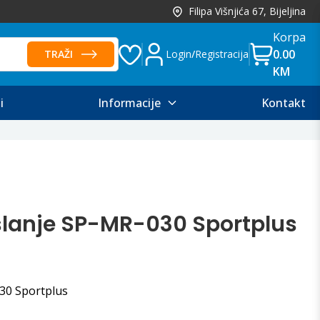
Filipa Višnjića 67, Bijeljina
Korpa
0.00
TRAŽI
Login
/
Registracija
KM
i
Informacije
Kontakt
slanje SP-MR-030 Sportplus
30 Sportplus