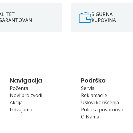
ALITET
SIGURNA
GARANTOVAN
KUPOVINA
Navigacija
Podrška
Počenta
Servis
Novi proizvodi
Reklamacije
Akcija
Uslovi korišćenja
Izdvajamo
Politika privatnosti
O Nama