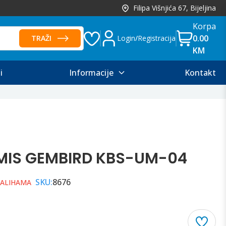
Filipa Višnjića 67, Bijeljina
Korpa
0.00
TRAŽI
Login
/
Registracija
KM
i
Informacije
Kontakt
MIS GEMBIRD KBS-UM-04
SKU:
8676
ZALIHAMA