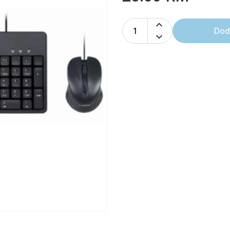
1
Dod