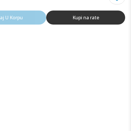
aj U Korpu
Kupi na rate