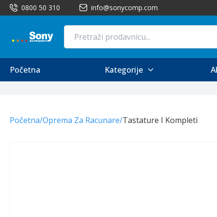
0800 50 310
info@sonycomp.com
Početna
Kategorije
A
Početna
/
Oprema Za Racunare
/
Tastature I Kompleti